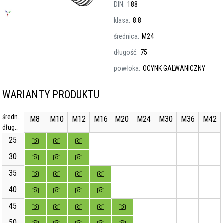
DIN:
188
klasa:
8.8
średnica:
M24
długość:
75
powłoka:
OCYNK GALWANICZNY
WARIANTY PRODUKTU
średnica
M8
M10
M12
M16
M20
M24
M30
M36
M42
długość
25
30
35
40
45
50