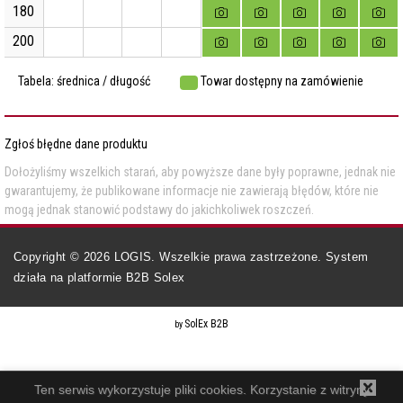
180
200
Tabela: średnica / długość
Towar dostępny na zamówienie
Zgłoś błędne dane produktu
Dołożyliśmy wszelkich starań, aby powyższe dane były poprawne, jednak nie
gwarantujemy, że publikowane informacje nie zawierają błędów, które nie
mogą jednak stanowić podstawy do jakichkoliwek roszczeń.
Copyright ©
2026
LOGIS. Wszelkie prawa zastrzeżone. System
działa na
platformie B2B Solex
SolEx B2B
by
Ten serwis wykorzystuje pliki cookies. Korzystanie z witryny