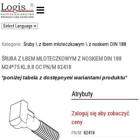
Kategorie:
Śruby
\
z łbem młoteczkowym
\
z noskiem DIN 188
ŚRUBA Z ŁBEM MŁOTECZKOWYM Z NOSKIEM DIN 188
M24*75 KL.8.8 OC PN/M 82418
*
poniżej tabela z dostępnymi wariantami produktu
*
Atrybuty
Zaloguj się aby zobaczyć
ceny
PN/M:
82418