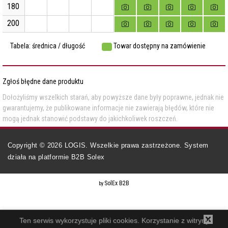
180
200
Tabela: średnica / długość
Towar dostępny na zamówienie
Zgłoś błędne dane produktu
Dołożyliśmy wszelkich starań, aby powyższe dane były poprawne, jednak nie
gwarantujemy, że publikowane informacje nie zawierają błędów, które nie
mogą jednak stanowić podstawy do jakichkoliwek roszczeń.
Copyright ©
2026
LOGIS. Wszelkie prawa zastrzeżone. System
działa na
platformie B2B Solex
SolEx B2B
by
Ten serwis wykorzystuje pliki cookies. Korzystanie z witryny