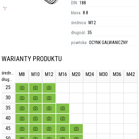
DIN:
188
klasa:
8.8
średnica:
M12
długość:
35
powłoka:
OCYNK GALWANICZNY
WARIANTY PRODUKTU
średnica
M8
M10
M12
M16
M20
M24
M30
M36
M42
długość
25
30
35
40
45
50