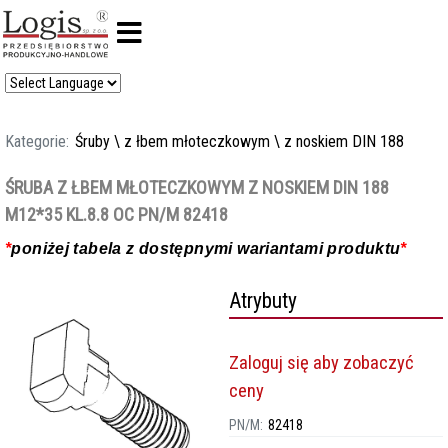
Kategorie:
Śruby
\
z łbem młoteczkowym
\
z noskiem DIN 188
ŚRUBA Z ŁBEM MŁOTECZKOWYM Z NOSKIEM DIN 188
M12*35 KL.8.8 OC PN/M 82418
*
poniżej tabela z dostępnymi wariantami produktu
*
Atrybuty
Zaloguj się aby zobaczyć
ceny
PN/M:
82418