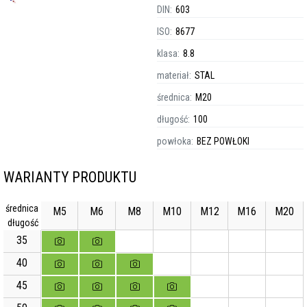
DIN:
603
ISO:
8677
klasa:
8.8
materiał:
STAL
średnica:
M20
długość:
100
powłoka:
BEZ POWŁOKI
WARIANTY PRODUKTU
średnica
M5
M6
M8
M10
M12
M16
M20
długość
35
40
45