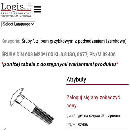
Kategorie:
Śruby
\
z łbem grzybkowym z podsadzeniem (zamkowe)
ŚRUBA DIN 603 M20*100 KL.8.8 ISO, 8677, PN/M 82406
*
poniżej tabela z dostępnymi wariantami produktu
*
Atrybuty
Zaloguj się aby zobaczyć
ceny
gwint:
gw. na części dł. trzpienia
PN/M:
82406