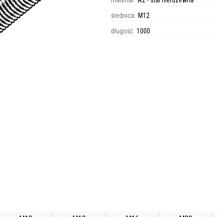
materiał:
A2 - stal nierdzewna
średnica:
M12
długość:
1000