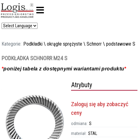
Kategorie:
Podkładki
\
okrągłe sprężyste
\
Schnorr
\
podstawowe S
PODKŁADKA SCHNORR M24 S
*
poniżej tabela z dostępnymi wariantami produktu
*
Atrybuty
Zaloguj się aby zobaczyć
ceny
odmiana:
S
materiał:
STAL