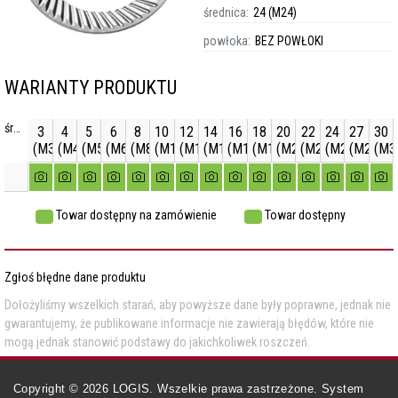
średnica:
24 (M24)
powłoka:
BEZ POWŁOKI
WARIANTY PRODUKTU
średnica
3
4
5
6
8
10
12
14
16
18
20
22
24
27
30
(M3)
(M4)
(M5)
(M6)
(M8)
(M10)
(M12)
(M14)
(M16)
(M18)
(M20)
(M22)
(M24)
(M27)
(M3
Towar dostępny na zamówienie
Towar dostępny
Zgłoś błędne dane produktu
Dołożyliśmy wszelkich starań, aby powyższe dane były poprawne, jednak nie
gwarantujemy, że publikowane informacje nie zawierają błędów, które nie
mogą jednak stanowić podstawy do jakichkoliwek roszczeń.
Copyright ©
2026
LOGIS. Wszelkie prawa zastrzeżone. System