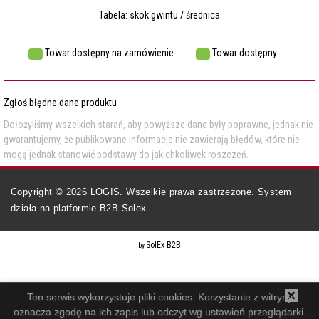
Tabela: skok gwintu / średnica
Towar dostępny na zamówienie
Towar dostępny
Zgłoś błędne dane produktu
Dołożyliśmy wszelkich starań, aby powyższe dane były poprawne, jednak nie
gwarantujemy, że publikowane informacje nie zawierają błędów, które nie
mogą jednak stanowić podstawy do jakichkoliwek roszczeń.
Copyright ©
2026
LOGIS. Wszelkie prawa zastrzeżone. System
działa na
platformie B2B Solex
SolEx B2B
by
Ten serwis wykorzystuje pliki cookies. Korzystanie z witryny
oznacza zgodę na ich zapis lub odczyt wg ustawień przeglądarki.