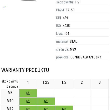
skok gwintu:
1.5
PN/M:
82153
DIN:
439
ISO:
4035
klasa:
04
materiał:
STAL
średnica:
M33
powłoka:
OCYNK GALWANICZNY
WARIANTY PRODUKTU
skok gwintu
1
1.25
1.5
2
3
średnica
M8
M10
M12