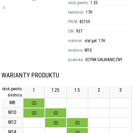
skok gwintu:
1.25
twardość:
17H
PN/M:
82159
DIN:
937
materiał:
stal gat. 17H
średnica:
M10
powłoka:
OCYNK GALWANICZNY
WARIANTY PRODUKTU
skok gwintu
1
1.25
1.5
2
3
średnica
M8
M10
M12
M14