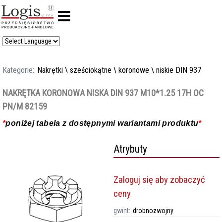
Kategorie:
Nakrętki
\
sześciokątne
\
koronowe
\
niskie DIN 937
NAKRĘTKA KORONOWA NISKA DIN 937 M10*1.25 17H OC
PN/M 82159
*
poniżej tabela z dostępnymi wariantami produktu
*
Atrybuty
Zaloguj się aby zobaczyć
ceny
gwint:
drobnozwojny