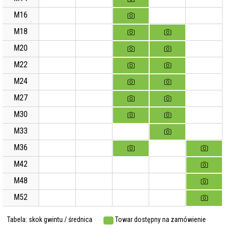
M16
M18
M20
M22
M24
M27
M30
M33
M36
M42
M48
M52
Tabela: skok gwintu / średnica
Towar dostępny na zamówienie