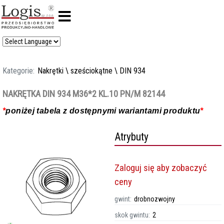
Kategorie:
Nakrętki
\
sześciokątne
\
DIN 934
NAKRĘTKA DIN 934 M36*2 KL.10 PN/M 82144
*
poniżej tabela z dostępnymi wariantami produktu
*
Atrybuty
Zaloguj się aby zobaczyć
ceny
gwint:
drobnozwojny
skok gwintu:
2