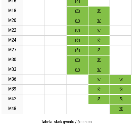
M16
M18
M20
M22
M24
M27
M30
M33
M36
M39
M42
M48
Tabela: skok gwintu / średnica