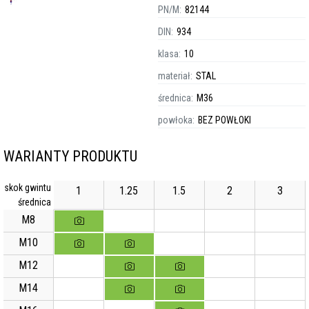
PN/M:
82144
DIN:
934
klasa:
10
materiał:
STAL
średnica:
M36
powłoka:
BEZ POWŁOKI
WARIANTY PRODUKTU
skok gwintu
1
1.25
1.5
2
3
średnica
M8
M10
M12
M14