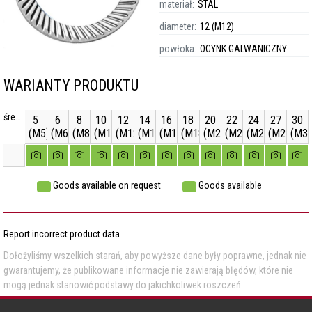
materiał:
STAL
diameter:
12 (M12)
powłoka:
OCYNK GALWANICZNY
WARIANTY PRODUKTU
średnica
5
6
8
10
12
14
16
18
20
22
24
27
30
(M5)
(M6)
(M8)
(M10)
(M12)
(M14)
(M16)
(M18)
(M20)
(M22)
(M24)
(M27)
(M30
Goods available on request
Goods available
Report incorrect product data
Dołożyliśmy wszelkich starań, aby powyższe dane były poprawne, jednak nie
gwarantujemy, że publikowane informacje nie zawierają błędów, które nie
mogą jednak stanowić podstawy do jakichkoliwek roszczeń.