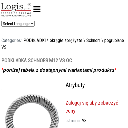
Categories:
PODKŁADKI
\
okrągłe sprężyste
\
Schnorr
\
pogrubiane
VS
PODKŁADKA SCHNORR M12 VS OC
*
poniżej tabela z dostępnymi wariantami produktu
*
Atrybuty
Zaloguj się aby zobaczyć
ceny
odmiana:
VS