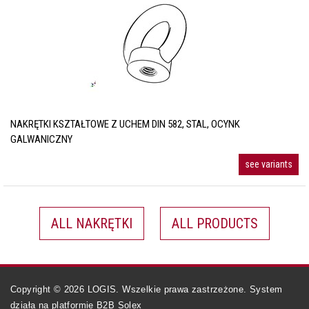
NAKRĘTKI KSZTAŁTOWE Z UCHEM DIN 582, STAL, OCYNK
GALWANICZNY
see variants
ALL NAKRĘTKI
ALL PRODUCTS
Copyright ©
2026
LOGIS. Wszelkie prawa zastrzeżone. System
działa na
platformie B2B Solex